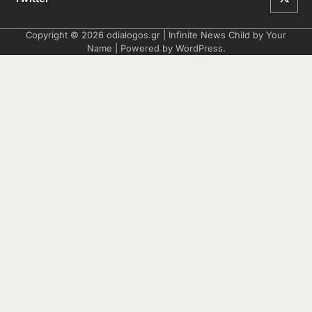
Copyright © 2026
odialogos.gr
| Infinite News Child by
Your
Name
| Powered by
WordPress
.