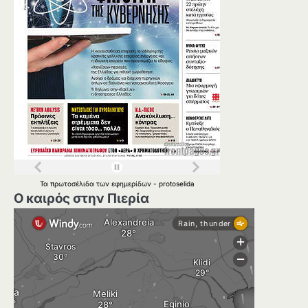
Τα
πρωτοσέλιδα
των
εφημερίδων
-
protoselida
Ο καιρός στην Πιερία