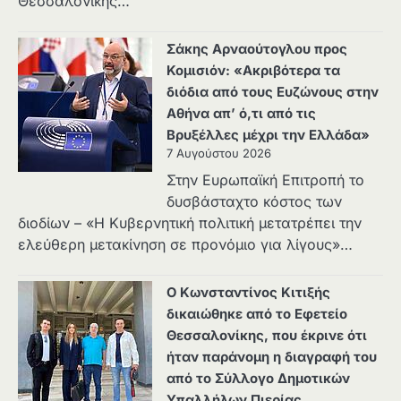
Θεσσαλονίκης…
Σάκης Αρναούτογλου προς
Κομισιόν: «Ακριβότερα τα
διόδια από τους Ευζώνους στην
Αθήνα απ’ ό,τι από τις
Βρυξέλλες μέχρι την Ελλάδα»
7 Αυγούστου 2026
Στην Ευρωπαϊκή Επιτροπή το
δυσβάσταχτο κόστος των
διοδίων – «Η Κυβερνητική πολιτική μετατρέπει την
ελεύθερη μετακίνηση σε προνόμιο για λίγους»…
Ο Κωνσταντίνος Κιτιξής
δικαιώθηκε από το Εφετείο
Θεσσαλονίκης, που έκρινε ότι
ήταν παράνομη η διαγραφή του
από το Σύλλογο Δημοτικών
Υπαλλήλων Πιερίας