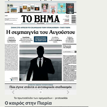
Τα
πρωτοσέλιδα
των
εφημερίδων
-
protoselida
Ο καιρός στην Πιερία