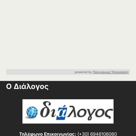
powered by
Προγραμμα Τηλεορασης
Ο Διάλογος
Τηλέφωνο Επικοινωνίας:
(+30) 6946106060