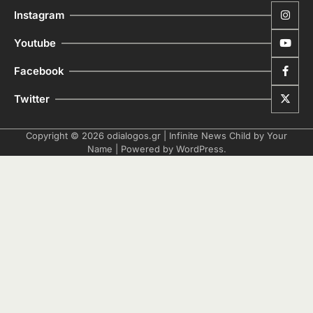
Instagram
Youtube
Facebook
Twitter
Copyright © 2026
odialogos.gr
| Infinite News Child by
Your
Name
| Powered by
WordPress
.