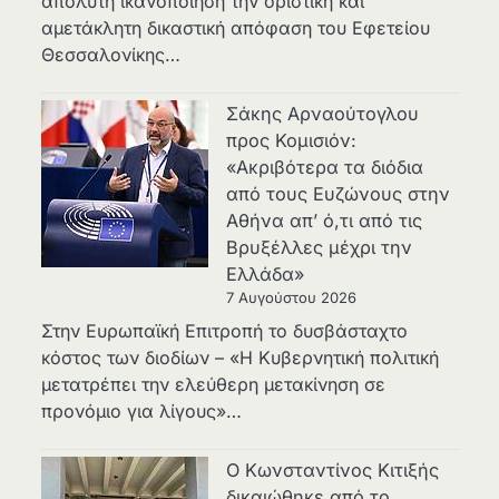
απόλυτη ικανοποίηση την οριστική και
αμετάκλητη δικαστική απόφαση του Εφετείου
Θεσσαλονίκης…
Σάκης Αρναούτογλου
προς Κομισιόν:
«Ακριβότερα τα διόδια
από τους Ευζώνους στην
Αθήνα απ’ ό,τι από τις
Βρυξέλλες μέχρι την
Ελλάδα»
7 Αυγούστου 2026
Στην Ευρωπαϊκή Επιτροπή το δυσβάσταχτο
κόστος των διοδίων – «Η Κυβερνητική πολιτική
μετατρέπει την ελεύθερη μετακίνηση σε
προνόμιο για λίγους»…
Ο Κωνσταντίνος Κιτιξής
δικαιώθηκε από το