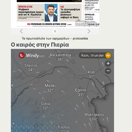
Τα
πρωτοσέλιδα
των
εφημερίδων
-
protoselida
Ο καιρός στην Πιερία