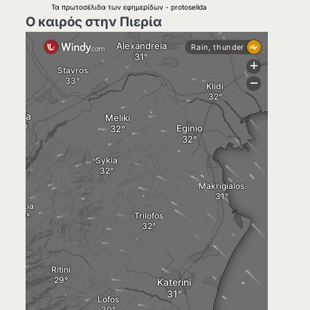
Τα
πρωτοσέλιδα
των
εφημερίδων
-
protoselida
Ο καιρός στην Πιερία