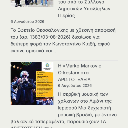
του από το Σύλλογο
Δημοτικών Υπαλλήλων
Πιερίας
6 Αυγούστου 2026
Το Εφετείο Θεσσαλονίκης με χθεσινή απόφασή
του (αρ. 1383/03-08-2026) δικαίωσε για
δεύτερη φορά τον Κωνσταντίνο Κιτιξή, αφού
έκρινε οριστικά και…
Η «Marko Marković
Orkestar» στα
ΑΡΙΣΤΟΤΕΛΕΙΑ
6 Αυγούστου 2026
Η σερβική μουσική των
χάλκινων στο Λιμάνι της
Ιερισσού Μια ξεχωριστή
μουσική βραδιά, με έντονο
βαλκανικό ταπεραμέντο, παρουσιάζουν ΤΑ