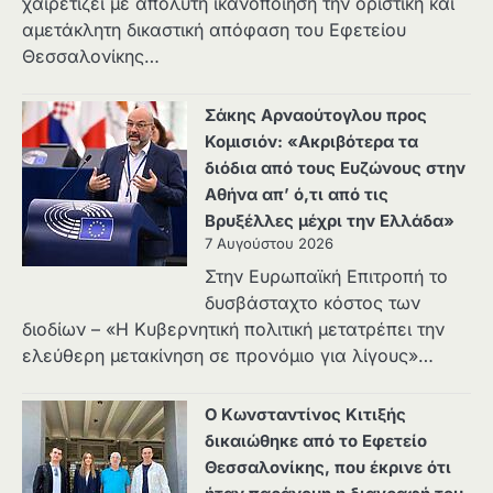
χαιρετίζει με απόλυτη ικανοποίηση την οριστική και
αμετάκλητη δικαστική απόφαση του Εφετείου
Θεσσαλονίκης…
Σάκης Αρναούτογλου προς
Κομισιόν: «Ακριβότερα τα
διόδια από τους Ευζώνους στην
Αθήνα απ’ ό,τι από τις
Βρυξέλλες μέχρι την Ελλάδα»
7 Αυγούστου 2026
Στην Ευρωπαϊκή Επιτροπή το
δυσβάσταχτο κόστος των
διοδίων – «Η Κυβερνητική πολιτική μετατρέπει την
ελεύθερη μετακίνηση σε προνόμιο για λίγους»…
Ο Κωνσταντίνος Κιτιξής
δικαιώθηκε από το Εφετείο
Θεσσαλονίκης, που έκρινε ότι