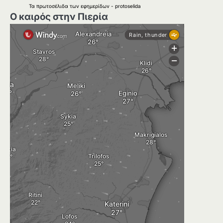
Τα
πρωτοσέλιδα
των
εφημερίδων
-
protoselida
Ο καιρός στην Πιερία