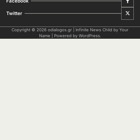
Facebook
Twitter
Copyright © 2026
odialogos.gr
| Infinite News Child by
Your
Name
| Powered by
WordPress
.