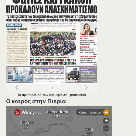
Τα
πρωτοσέλιδα
των
εφημερίδων
-
protoselida
Ο καιρός στην Πιερία