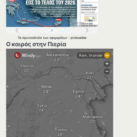
Τα
πρωτοσέλιδα
των
εφημερίδων
-
protoselida
Ο καιρός στην Πιερία