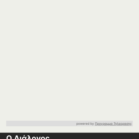
powered by
Προγραμμα Τηλεορασης
Ο Διάλογος