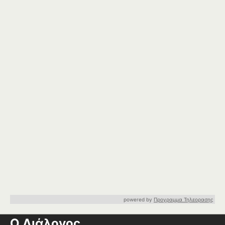
powered by
Προγραμμα Τηλεορασης
Ο Διάλογος