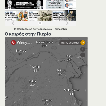
Τα
πρωτοσέλιδα
των
εφημερίδων
-
protoselida
Ο καιρός στην Πιερία