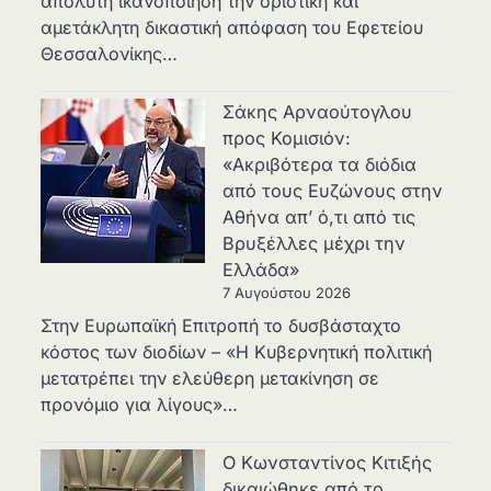
απόλυτη ικανοποίηση την οριστική και
αμετάκλητη δικαστική απόφαση του Εφετείου
Θεσσαλονίκης…
Σάκης Αρναούτογλου
προς Κομισιόν:
«Ακριβότερα τα διόδια
από τους Ευζώνους στην
Αθήνα απ’ ό,τι από τις
Βρυξέλλες μέχρι την
Ελλάδα»
7 Αυγούστου 2026
Στην Ευρωπαϊκή Επιτροπή το δυσβάσταχτο
κόστος των διοδίων – «Η Κυβερνητική πολιτική
μετατρέπει την ελεύθερη μετακίνηση σε
προνόμιο για λίγους»…
Ο Κωνσταντίνος Κιτιξής
δικαιώθηκε από το