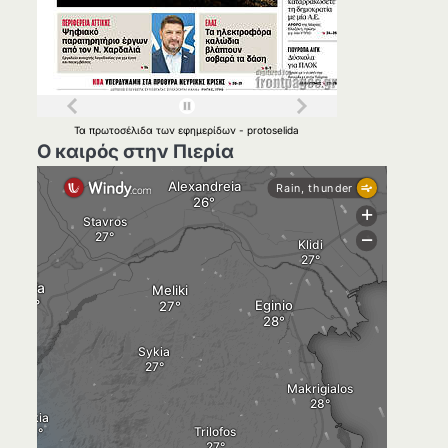
Τα
πρωτοσέλιδα
των
εφημερίδων
-
protoselida
Ο καιρός στην Πιερία