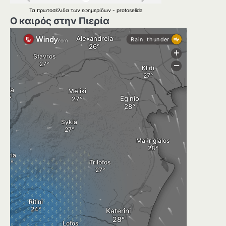
Τα
πρωτοσέλιδα
των
εφημερίδων
-
protoselida
Ο καιρός στην Πιερία