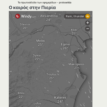
Τα
πρωτοσέλιδα
των
εφημερίδων
-
protoselida
Ο καιρός στην Πιερία