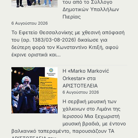
του από το Σύλλογο
Δημοτικών Υπαλλήλων
Πιερίας
6 Αυγούστου 2026
Το Εφετείο Θεσσαλονίκης με χθεσινή απόφασή
του (αρ. 1383/03-08-2026) δικαίωσε για
δεύτερη φορά τον Κωνσταντίνο Κιτιξή, αφού
έκρινε οριστικά και…
Η «Marko Marković
Orkestar» στα
ΑΡΙΣΤΟΤΕΛΕΙΑ
6 Αυγούστου 2026
Η σερβική μουσική των
χάλκινων στο Λιμάνι της
Ιερισσού Μια ξεχωριστή
μουσική βραδιά, με έντονο
βαλκανικό ταπεραμέντο, παρουσιάζουν ΤΑ