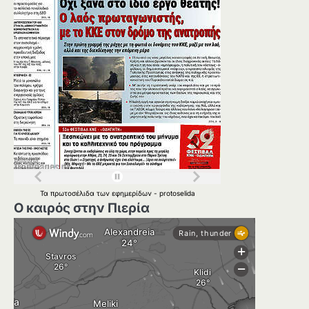
Τα
πρωτοσέλιδα
των
εφημερίδων
-
protoselida
Ο καιρός στην Πιερία