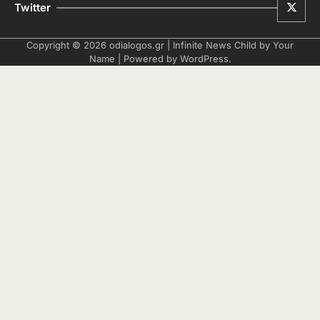
Twitter
Copyright © 2026
odialogos.gr
| Infinite News Child by
Your
Name
| Powered by
WordPress
.