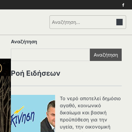
Face
Αναζήτηση
για:
Αναζήτηση
Αναζήτηση
Ροή Ειδήσεων
Το νερό αποτελεί δημόσιο
αγαθό, κοινωνικό
δικαίωμα και βασική
προϋπόθεση για την
υγεία, την οικονομική