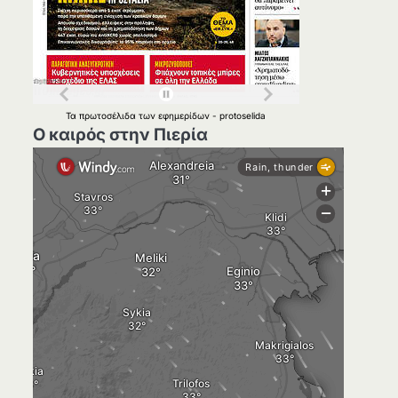
Τα
πρωτοσέλιδα
των
εφημερίδων
-
protoselida
Ο καιρός στην Πιερία