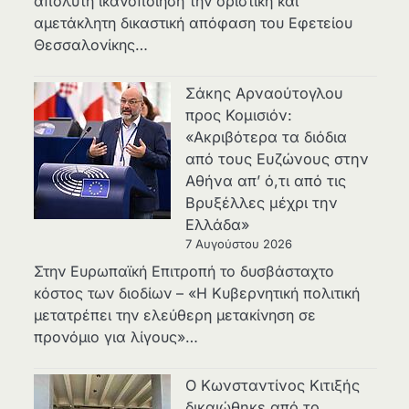
»
απόλυτη ικανοποίηση την οριστική και
αμετάκλητη δικαστική απόφαση του Εφετείου
Θεσσαλονίκης…
Σάκης Αρναούτογλου
προς Κομισιόν:
«Ακριβότερα τα διόδια
από τους Ευζώνους στην
Αθήνα απ’ ό,τι από τις
Βρυξέλλες μέχρι την
Ελλάδα»
7 Αυγούστου 2026
Στην Ευρωπαϊκή Επιτροπή το δυσβάσταχτο
κόστος των διοδίων – «Η Κυβερνητική πολιτική
μετατρέπει την ελεύθερη μετακίνηση σε
προνόμιο για λίγους»…
Ο Κωνσταντίνος Κιτιξής
δικαιώθηκε από το