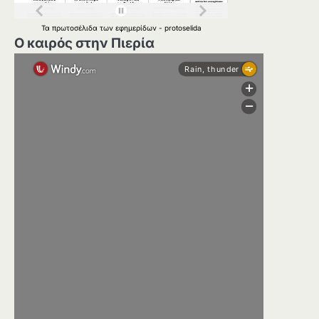
Τα
πρωτοσέλιδα
των
εφημερίδων
-
protoselida
Ο καιρός στην Πιερία