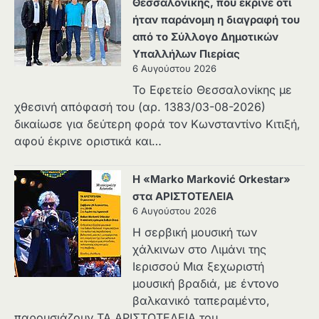
Θεσσαλονίκης, που έκρινε ότι
ήταν παράνομη η διαγραφή του
από το Σύλλογο Δημοτικών
Υπαλλήλων Πιερίας
6 Αυγούστου 2026
Το Εφετείο Θεσσαλονίκης με
χθεσινή απόφασή του (αρ. 1383/03-08-2026)
δικαίωσε για δεύτερη φορά τον Κωνσταντίνο Κιτιξή,
αφού έκρινε οριστικά και…
Η «Marko Marković Orkestar»
στα ΑΡΙΣΤΟΤΕΛΕΙΑ
6 Αυγούστου 2026
Η σερβική μουσική των
χάλκινων στο Λιμάνι της
Ιερισσού Μια ξεχωριστή
μουσική βραδιά, με έντονο
βαλκανικό ταπεραμέντο,
παρουσιάζουν ΤΑ ΑΡΙΣΤΟΤΕΛΕΙΑ του…