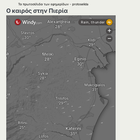
Τα
πρωτοσέλιδα
των
εφημερίδων
-
protoselida
Ο καιρός στην Πιερία