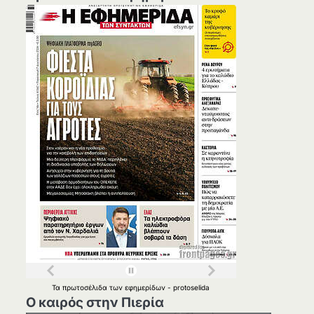
Τα
πρωτοσέλιδα
των
εφημερίδων
-
protoselida
Ο καιρός στην Πιερία