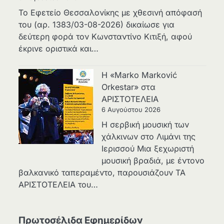
Το Εφετείο Θεσσαλονίκης με χθεσινή απόφασή
του (αρ. 1383/03-08-2026) δικαίωσε για
δεύτερη φορά τον Κωνσταντίνο Κιτιξή, αφού
έκρινε οριστικά και…
Η «Marko Marković
Orkestar» στα
ΑΡΙΣΤΟΤΕΛΕΙΑ
6 Αυγούστου 2026
Η σερβική μουσική των
χάλκινων στο Λιμάνι της
Ιερισσού Μια ξεχωριστή
μουσική βραδιά, με έντονο
βαλκανικό ταπεραμέντο, παρουσιάζουν ΤΑ
ΑΡΙΣΤΟΤΕΛΕΙΑ του…
Πρωτοσέλιδα Εφημερίδων