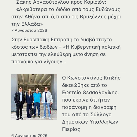
Σάκης Αρναούτογλου προς Κομισιόν:
«Ακριβότερα τα διόδια από τους Ευζώνους
στην Αθήνα απ’ ό,τι από τις Βρυξέλλες μέχρι
την Ελλάδα»
7 Αυγούστου 2026
Στην Ευρωπαϊκή Επιτροπή το δυσβάσταχτο
κόστος των διοδίων – «Η Κυβερνητική πολιτική
μετατρέπει την ελεύθερη μετακίνηση σε
προνόμιο για λίγους»…
Ο Κωνσταντίνος Κιτιξής
δικαιώθηκε από το
Εφετείο Θεσσαλονίκης,
που έκρινε ότι ήταν
παράνομη η διαγραφή
του από το Σύλλογο
Δημοτικών Υπαλλήλων
Πιερίας
6 Αυγούστου 2026