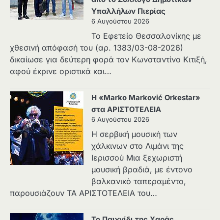
Υπαλλήλων Πιερίας
6 Αυγούστου 2026
Το Εφετείο Θεσσαλονίκης με
χθεσινή απόφασή του (αρ. 1383/03-08-2026)
δικαίωσε για δεύτερη φορά τον Κωνσταντίνο Κιτιξή,
αφού έκρινε οριστικά και…
Η «Marko Marković Orkestar»
στα ΑΡΙΣΤΟΤΕΛΕΙΑ
6 Αυγούστου 2026
Η σερβική μουσική των
χάλκινων στο Λιμάνι της
Ιερισσού Μια ξεχωριστή
μουσική βραδιά, με έντονο
βαλκανικό ταπεραμέντο,
παρουσιάζουν ΤΑ ΑΡΙΣΤΟΤΕΛΕΙΑ του…
Το Παιχνίδι της Χαράς