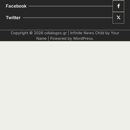
Facebook
Twitter
Copyright © 2026
odialogos.gr
| Infinite News Child by
Your
Name
| Powered by
WordPress
.