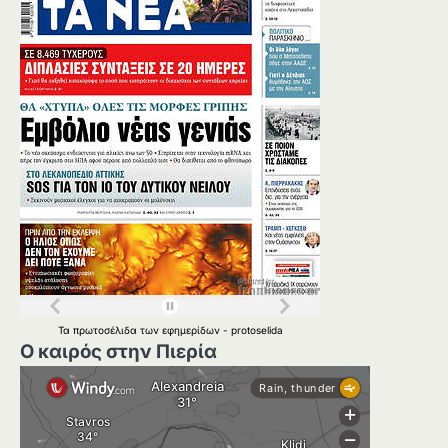
Τα
πρωτοσέλιδα
των
εφημερίδων
-
protoselida
Ο καιρός στην Πιερία