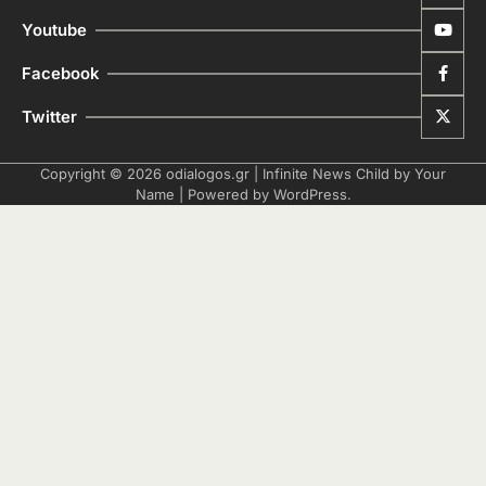
Youtube
Facebook
Twitter
Copyright © 2026
odialogos.gr
| Infinite News Child by
Your
Name
| Powered by
WordPress
.