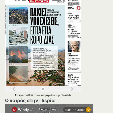
Τα
πρωτοσέλιδα
των
εφημερίδων
-
protoselida
Ο καιρός στην Πιερία