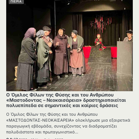
ΠΙΕΡΙΑ
Ο Όμιλος Φίλων της Φύσης και του Ανθρώπου
«Μαστοδοντας – Νεοκαισάρεια» δραστηριοποιείται
πολυεπίπεδα σε σημαντικές και καίριες δράσεις
Ο Όμιλος Φίλων της Φύσης και του Ανθρώπου
«ΜΑΣΤΟΔΟΝΤΑΣ-ΝΕΟΚΑΙΣΑΡΕΙΑ» ολοκλήρωσε μια εξαιρετικά
παραγωγική εβδομάδα, συνεχίζοντας να διαδραματίζει
πολυδιάστατο και πρωταγωνιστικό…