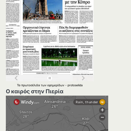
Τα
πρωτοσέλιδα
των
εφημερίδων
-
protoselida
Ο καιρός στην Πιερία