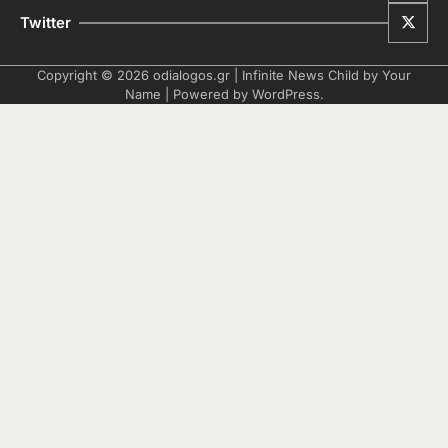
Twitter
Copyright © 2026
odialogos.gr
| Infinite News Child by
Your
Name
| Powered by
WordPress
.