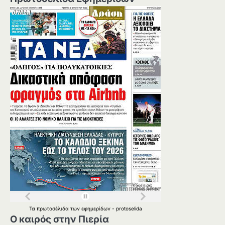
Τα
πρωτοσέλιδα
των
εφημερίδων
-
protoselida
Ο καιρός στην Πιερία