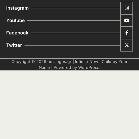
Instagram
Youtube
Facebook
Twitter
Copyright © 2026
odialogos.gr
| Infinite News Child by
Your
Name
| Powered by
WordPress
.