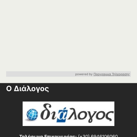
powered by
Προγραμμα Τηλεορασης
Ο Διάλογος
Τηλέφωνο Επικοινωνίας:
(+30) 6946106060