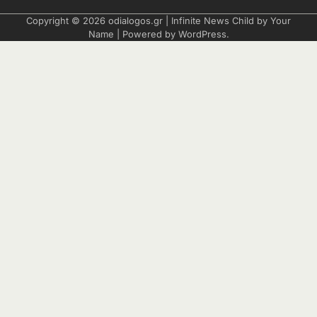
Copyright © 2026
odialogos.gr
| Infinite News Child by
Your
Name
| Powered by
WordPress
.