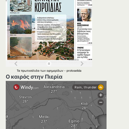
Τα
πρωτοσέλιδα
των
εφημερίδων
-
protoselida
Ο καιρός στην Πιερία