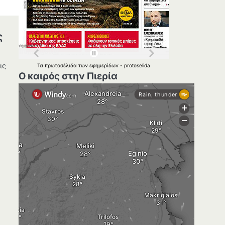
ς
ις
Τα
πρωτοσέλιδα
των
εφημερίδων
-
protoselida
Ο καιρός στην Πιερία