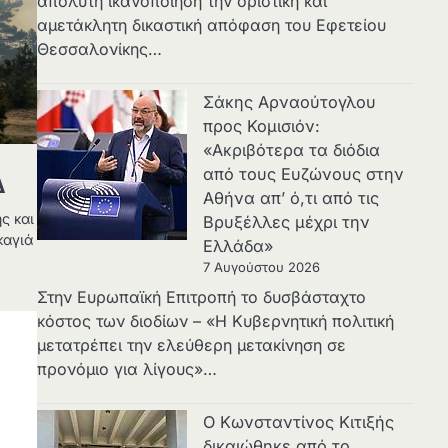
απόλυτη ικανοποίηση την οριστική και
αμετάκλητη δικαστική απόφαση του Εφετείου
Θεσσαλονίκης…
Σάκης Αρναούτογλου
προς Κομισιόν:
«Ακριβότερα τα διόδια
από τους Ευζώνους στην
Δ
Αθήνα απ’ ό,τι από τις
ς και
Βρυξέλλες μέχρι την
καγιά
Ελλάδα»
7 Αυγούστου 2026
Στην Ευρωπαϊκή Επιτροπή το δυσβάσταχτο
κόστος των διοδίων – «Η Κυβερνητική πολιτική
μετατρέπει την ελεύθερη μετακίνηση σε
προνόμιο για λίγους»…
Ο Κωνσταντίνος Κιτιξής
δικαιώθηκε από το