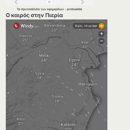
Τα
πρωτοσέλιδα
των
εφημερίδων
-
protoselida
Ο καιρός στην Πιερία