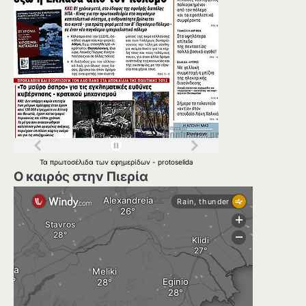
Τα
πρωτοσέλιδα
των
εφημερίδων
-
protoselida
Ο καιρός στην Πιερία