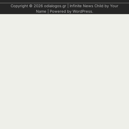
Copyright © 2026
odialogos.gr
| Infinite News Child by
Your
Name
| Powered by
WordPress
.