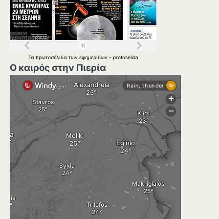
Τα
πρωτοσέλιδα
των
εφημερίδων
-
protoselida
Ο καιρός στην Πιερία