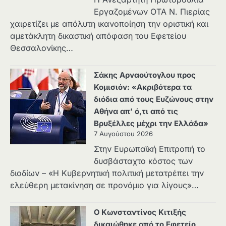
Εργαζομένων ΟΤΑ Ν. Πιερίας
χαιρετίζει με απόλυτη ικανοποίηση την οριστική και
αμετάκλητη δικαστική απόφαση του Εφετείου
Θεσσαλονίκης…
Σάκης Αρναούτογλου προς
Κομισιόν: «Ακριβότερα τα
διόδια από τους Ευζώνους στην
Αθήνα απ’ ό,τι από τις
Βρυξέλλες μέχρι την Ελλάδα»
7 Αυγούστου 2026
Στην Ευρωπαϊκή Επιτροπή το
δυσβάσταχτο κόστος των
διοδίων – «Η Κυβερνητική πολιτική μετατρέπει την
ελεύθερη μετακίνηση σε προνόμιο για λίγους»…
Ο Κωνσταντίνος Κιτιξής
δικαιώθηκε από το Εφετείο