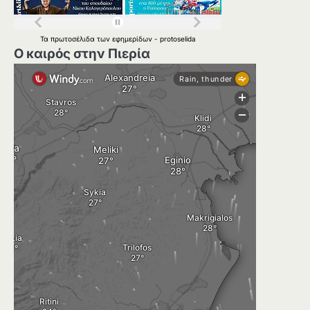
Τα
πρωτοσέλιδα
των
εφημερίδων
-
protoselida
Ο καιρός στην Πιερία