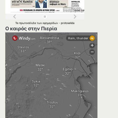
Τα
πρωτοσέλιδα
των
εφημερίδων
-
protoselida
Ο καιρός στην Πιερία