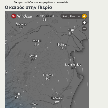
Τα
πρωτοσέλιδα
των
εφημερίδων
-
protoselida
Ο καιρός στην Πιερία