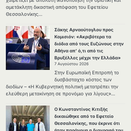
αμετάκλητη δικαστική απόφαση του Εφετείου
Θεσσαλονίκης…
Σάκης Αρναούτογλου προς
Κομισιόν: «Ακριβότερα τα
διόδια από τους Ευζώνους στην
Αθήνα απ’ ό,τι από τις
Βρυξέλλες μέχρι την Ελλάδα»
7 Αυγούστου 2026
Στην Ευρωπαϊκή Επιτροπή το
δυσβάσταχτο κόστος των
διοδίων – «Η Κυβερνητική πολιτική μετατρέπει την
ελεύθερη μετακίνηση σε προνόμιο για λίγους»…
Ο Κωνσταντίνος Κιτιξής
δικαιώθηκε από το Εφετείο
Θεσσαλονίκης, που έκρινε ότι
ήταν παράνομη η διαγραφή του