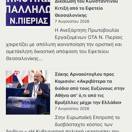
Δικαίωση του Κωνσταντίνου
Κιτιξή από το Εφετείο
Θεσσαλονίκης
7 Αυγούστου 2026
Η Ανεξάρτητη Πρωτοβουλία
Εργαζομένων ΟΤΑ Ν. Πιερίας
χαιρετίζει με απόλυτη ικανοποίηση την οριστική και
αμετάκλητη δικαστική απόφαση του Εφετείου
Θεσσαλονίκης…
Σάκης Αρναούτογλου προς
Κομισιόν: «Ακριβότερα τα
διόδια από τους Ευζώνους στην
Αθήνα απ’ ό,τι από τις
Βρυξέλλες μέχρι την Ελλάδα»
7 Αυγούστου 2026
Στην Ευρωπαϊκή Επιτροπή το
δυσβάσταχτο κόστος των
διοδίων – «Η Κυβερνητική πολιτική μετατρέπει την