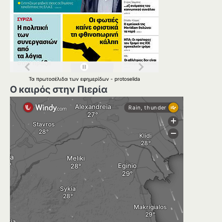
Τα
πρωτοσέλιδα
των
εφημερίδων
-
protoselida
Ο καιρός στην Πιερία