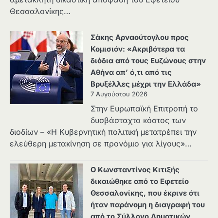
Θεσσαλονίκης…
Σάκης Αρναούτογλου προς
Κομισιόν: «Ακριβότερα τα
διόδια από τους Ευζώνους στην
Αθήνα απ’ ό,τι από τις
Βρυξέλλες μέχρι την Ελλάδα»
7 Αυγούστου 2026
Στην Ευρωπαϊκή Επιτροπή το
δυσβάσταχτο κόστος των
διοδίων – «Η Κυβερνητική πολιτική μετατρέπει την
ελεύθερη μετακίνηση σε προνόμιο για λίγους»…
Ο Κωνσταντίνος Κιτιξής
δικαιώθηκε από το Εφετείο
Θεσσαλονίκης, που έκρινε ότι
ήταν παράνομη η διαγραφή του
από το Σύλλογο Δημοτικών