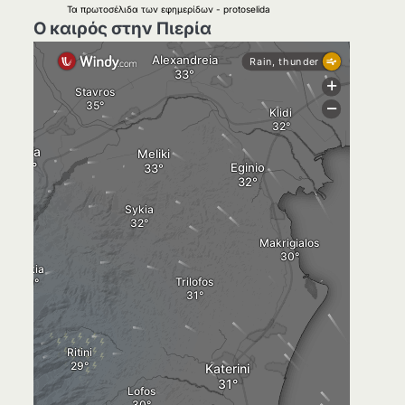
Τα
πρωτοσέλιδα
των
εφημερίδων
-
protoselida
Ο καιρός στην Πιερία