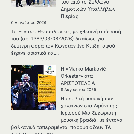
του από το Σύλλογο
Δημοτικών Υπαλλήλων
Πιερίας
6 Αυγούστου 2026
Το Εφετείο Θεσσαλονίκης με χθεσινή απόφασή
του (αρ. 1383/03-08-2026) δικαίωσε για
δεύτερη φορά τον Κωνσταντίνο Κιτιξή, αφού
έκρινε οριστικά και…
Η «Marko Marković
Orkestar» στα
ΑΡΙΣΤΟΤΕΛΕΙΑ
6 Αυγούστου 2026
Η σερβική μουσική των
χάλκινων στο Λιμάνι της
Ιερισσού Μια ξεχωριστή
μουσική βραδιά, με έντονο
βαλκανικό ταπεραμέντο, παρουσιάζουν ΤΑ