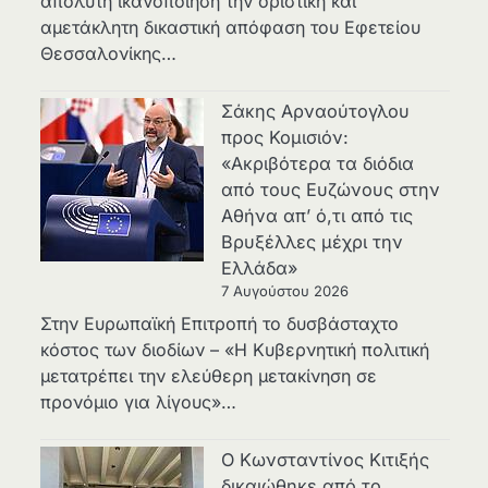
απόλυτη ικανοποίηση την οριστική και
αμετάκλητη δικαστική απόφαση του Εφετείου
Θεσσαλονίκης…
Σάκης Αρναούτογλου
προς Κομισιόν:
«Ακριβότερα τα διόδια
από τους Ευζώνους στην
Αθήνα απ’ ό,τι από τις
Βρυξέλλες μέχρι την
Ελλάδα»
7 Αυγούστου 2026
Στην Ευρωπαϊκή Επιτροπή το δυσβάσταχτο
κόστος των διοδίων – «Η Κυβερνητική πολιτική
μετατρέπει την ελεύθερη μετακίνηση σε
προνόμιο για λίγους»…
Ο Κωνσταντίνος Κιτιξής
δικαιώθηκε από το