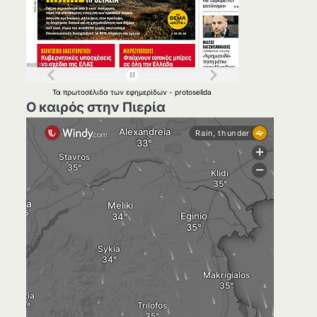
Τα
πρωτοσέλιδα
των
εφημερίδων
-
protoselida
Ο καιρός στην Πιερία