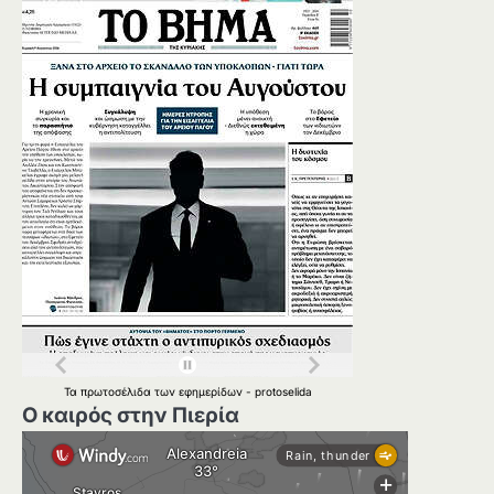
Τα
πρωτοσέλιδα
των
εφημερίδων
-
protoselida
Ο καιρός στην Πιερία