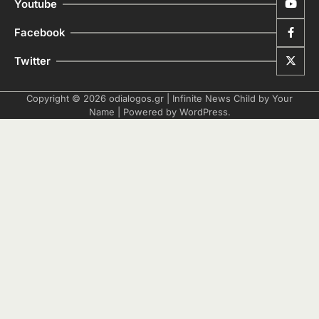
Youtube
Facebook
Twitter
Copyright © 2026
odialogos.gr
| Infinite News Child by
Your
Name
| Powered by
WordPress
.