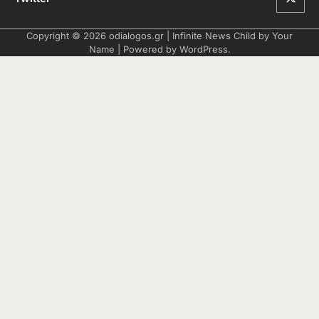
Copyright © 2026
odialogos.gr
| Infinite News Child by
Your
Name
| Powered by
WordPress
.