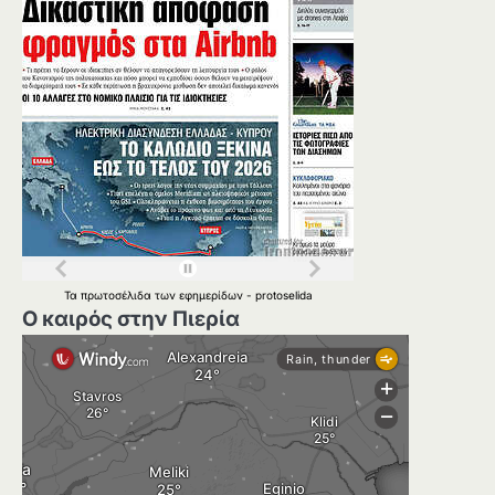
Τα
πρωτοσέλιδα
των
εφημερίδων
-
protoselida
Ο καιρός στην Πιερία