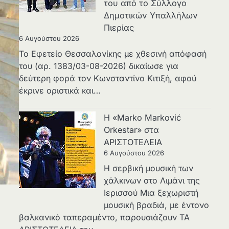
του από το Σύλλογο
Δημοτικών Υπαλλήλων
Πιερίας
6 Αυγούστου 2026
Το Εφετείο Θεσσαλονίκης με χθεσινή απόφασή
του (αρ. 1383/03-08-2026) δικαίωσε για
δεύτερη φορά τον Κωνσταντίνο Κιτιξή, αφού
έκρινε οριστικά και…
Η «Marko Marković
Orkestar» στα
ΑΡΙΣΤΟΤΕΛΕΙΑ
6 Αυγούστου 2026
Η σερβική μουσική των
χάλκινων στο Λιμάνι της
Ιερισσού Μια ξεχωριστή
μουσική βραδιά, με έντονο
βαλκανικό ταπεραμέντο, παρουσιάζουν ΤΑ