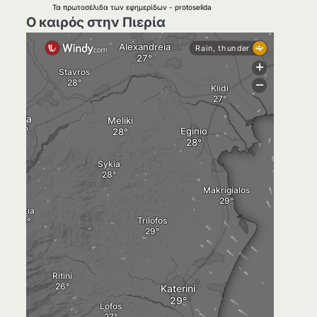
Τα
πρωτοσέλιδα
των
εφημερίδων
-
protoselida
Ο καιρός στην Πιερία