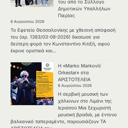
του από το Σύλλογο
Δημοτικών Υπαλλήλων
Πιερίας
6 Αυγούστου 2026
Το Εφετείο Θεσσαλονίκης με χθεσινή απόφασή
του (αρ. 1383/03-08-2026) δικαίωσε για
δεύτερη φορά τον Κωνσταντίνο Κιτιξή, αφού
έκρινε οριστικά και…
Η «Marko Marković
Orkestar» στα
ΑΡΙΣΤΟΤΕΛΕΙΑ
6 Αυγούστου 2026
Η σερβική μουσική των
χάλκινων στο Λιμάνι της
Ιερισσού Μια ξεχωριστή
μουσική βραδιά, με έντονο
βαλκανικό ταπεραμέντο, παρουσιάζουν ΤΑ