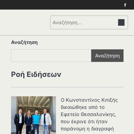
Face
Αναζήτηση
για:
Αναζήτηση
Αναζήτηση
Ροή Ειδήσεων
Ο Κωνσταντίνος Κιτιξής
δικαιώθηκε από το
Εφετείο Θεσσαλονίκης,
που έκρινε ότι ήταν
παράνομη η διαγραφή