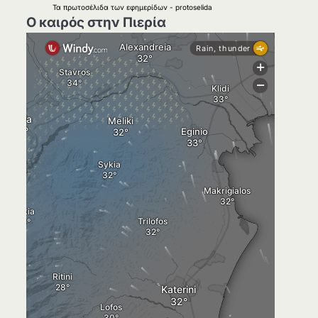
Τα
πρωτοσέλιδα
των
εφημερίδων
-
protoselida
Ο καιρός στην Πιερία