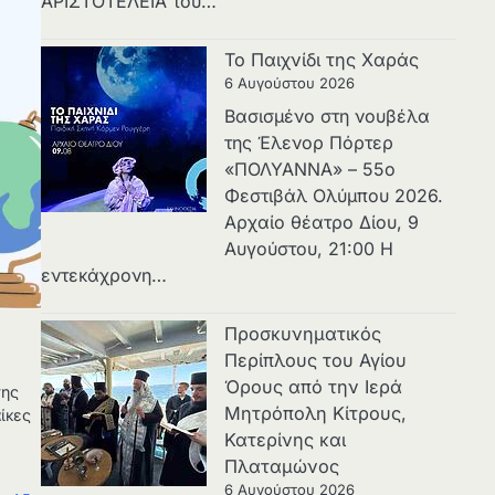
ΑΡΙΣΤΟΤΕΛΕΙΑ του…
Το Παιχνίδι της Χαράς
6 Αυγούστου 2026
Βασισμένο στη νουβέλα
της Έλενορ Πόρτερ
«ΠΟΛΥΑΝΝΑ» – 55ο
Φεστιβάλ Ολύμπου 2026.
Αρχαίο θέατρο Δίου, 9
Αυγούστου, 21:00 Η
εντεκάχρονη…
Προσκυνηματικός
Περίπλους του Αγίου
Όρους από την Ιερά
της
Μητρόπολη Κίτρους,
ίκες
Κατερίνης και
Πλαταμώνος
6 Αυγούστου 2026