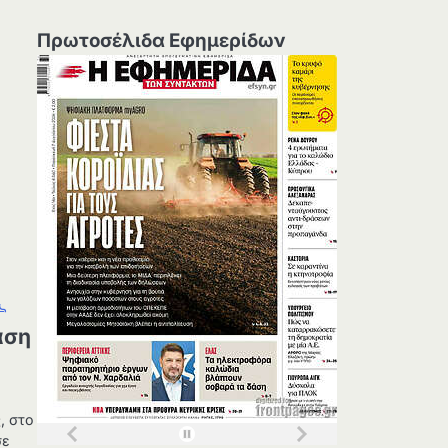
Πρωτοσέλιδα Εφημερίδων
άση
, στο
σε