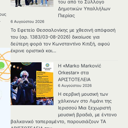
του από το Σύλλογο
Δημοτικών Υπαλλήλων
τους
Πιερίας
…
6 Αυγούστου 2026
Το Εφετείο Θεσσαλονίκης με χθεσινή απόφασή
του (αρ. 1383/03-08-2026) δικαίωσε για
δεύτερη φορά τον Κωνσταντίνο Κιτιξή, αφού
έκρινε οριστικά και…
Η «Marko Marković
Orkestar» στα
ΑΡΙΣΤΟΤΕΛΕΙΑ
6 Αυγούστου 2026
Η σερβική μουσική των
χάλκινων στο Λιμάνι της
Ιερισσού Μια ξεχωριστή
μουσική βραδιά, με έντονο
βαλκανικό ταπεραμέντο, παρουσιάζουν ΤΑ