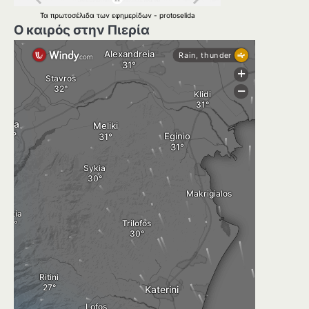
Τα
πρωτοσέλιδα
των
εφημερίδων
-
protoselida
Ο καιρός στην Πιερία