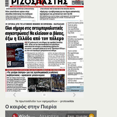
Τα
πρωτοσέλιδα
των
εφημερίδων
-
protoselida
Ο καιρός στην Πιερία