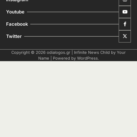
Youtube
Facebook
Twitter
Copyright © 2026
odialogos.gr
| Infinite News Child by
Your
Name
| Powered by
WordPress
.