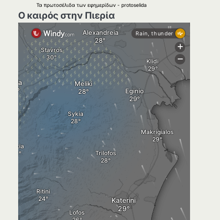
Τα
πρωτοσέλιδα
των
εφημερίδων
-
protoselida
Ο καιρός στην Πιερία