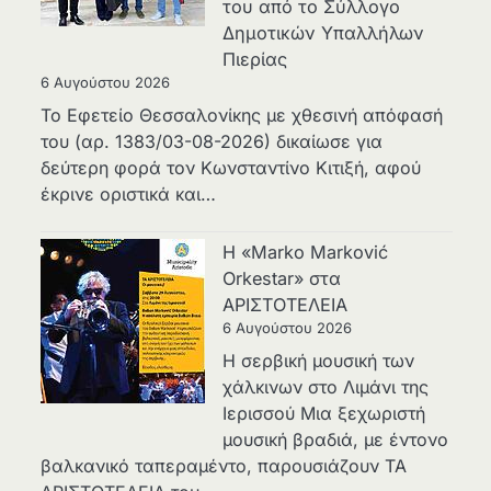
του από το Σύλλογο
Δημοτικών Υπαλλήλων
Πιερίας
6 Αυγούστου 2026
Το Εφετείο Θεσσαλονίκης με χθεσινή απόφασή
του (αρ. 1383/03-08-2026) δικαίωσε για
δεύτερη φορά τον Κωνσταντίνο Κιτιξή, αφού
έκρινε οριστικά και…
Η «Marko Marković
Orkestar» στα
ΑΡΙΣΤΟΤΕΛΕΙΑ
6 Αυγούστου 2026
Η σερβική μουσική των
χάλκινων στο Λιμάνι της
Ιερισσού Μια ξεχωριστή
μουσική βραδιά, με έντονο
βαλκανικό ταπεραμέντο, παρουσιάζουν ΤΑ