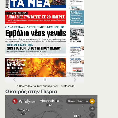
Τα
πρωτοσέλιδα
των
εφημερίδων
-
protoselida
Ο καιρός στην Πιερία