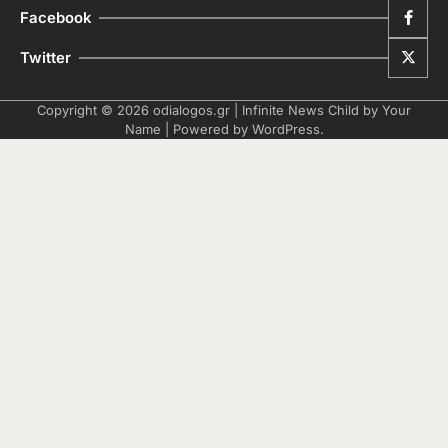
Facebook
Twitter
Copyright © 2026
odialogos.gr
| Infinite News Child by
Your
Name
| Powered by
WordPress
.