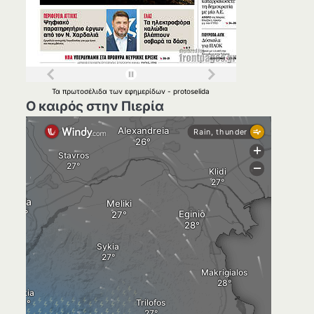
Τα
πρωτοσέλιδα
των
εφημερίδων
-
protoselida
Ο καιρός στην Πιερία