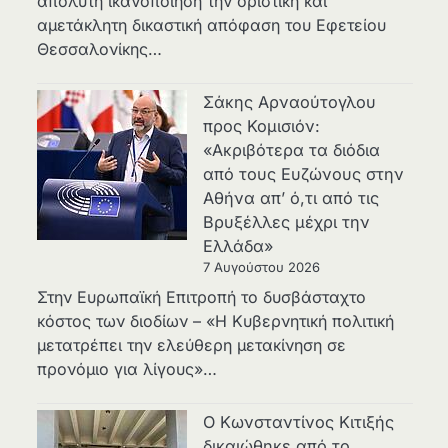
απόλυτη ικανοποίηση την οριστική και
αμετάκλητη δικαστική απόφαση του Εφετείου
Θεσσαλονίκης…
Σάκης Αρναούτογλου
προς Κομισιόν:
«Ακριβότερα τα διόδια
από τους Ευζώνους στην
Αθήνα απ’ ό,τι από τις
Βρυξέλλες μέχρι την
Ελλάδα»
7 Αυγούστου 2026
Στην Ευρωπαϊκή Επιτροπή το δυσβάσταχτο
κόστος των διοδίων – «Η Κυβερνητική πολιτική
μετατρέπει την ελεύθερη μετακίνηση σε
προνόμιο για λίγους»…
Ο Κωνσταντίνος Κιτιξής
δικαιώθηκε από το