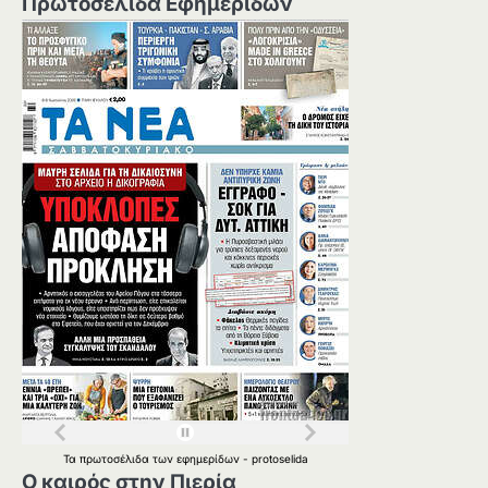
Πρωτοσέλιδα Εφημερίδων
Τα
πρωτοσέλιδα
των
εφημερίδων
-
protoselida
Ο καιρός στην Πιερία