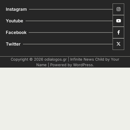
Instagram
Youtube
Facebook
Twitter
Copyright © 2026
odialogos.gr
| Infinite News Child by
Your
Name
| Powered by
WordPress
.