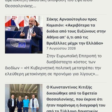
Θεσσαλονίκης…
Σάκης Αρναούτογλου προς
Κομισιόν: «Ακριβότερα τα
διόδια από τους Ευζώνους στην
Αθήνα απ’ ό,τι από τις
Βρυξέλλες μέχρι την Ελλάδα»
7 Αυγούστου 2026
Στην Ευρωπαϊκή Επιτροπή το
δυσβάσταχτο κόστος των
διοδίων – «Η Κυβερνητική πολιτική μετατρέπει την
ελεύθερη μετακίνηση σε προνόμιο για λίγους»…
Ο Κωνσταντίνος Κιτιξής
δικαιώθηκε από το Εφετείο
Θεσσαλονίκης, που έκρινε ότι
ήταν παράνομη η διαγραφή του
από το Σύλλογο Δημοτικών