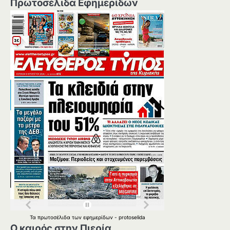
Πρωτοσέλιδα Εφημερίδων
Τα
πρωτοσέλιδα
των
εφημερίδων
-
protoselida
Ο καιρός στην Πιερία