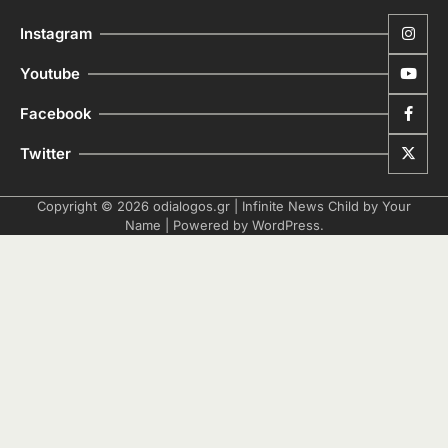
Instagram
Youtube
Facebook
Twitter
Copyright © 2026
odialogos.gr
| Infinite News Child by
Your
Name
| Powered by
WordPress
.