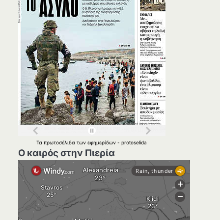
Τα
πρωτοσέλιδα
των
εφημερίδων
-
protoselida
Ο καιρός στην Πιερία