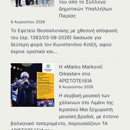
του από το Σύλλογο
Δημοτικών Υπαλλήλων
Πιερίας
6 Αυγούστου 2026
Το Εφετείο Θεσσαλονίκης με χθεσινή απόφασή
του (αρ. 1383/03-08-2026) δικαίωσε για
δεύτερη φορά τον Κωνσταντίνο Κιτιξή, αφού
έκρινε οριστικά και…
Η «Marko Marković
Orkestar» στα
ΑΡΙΣΤΟΤΕΛΕΙΑ
6 Αυγούστου 2026
Η σερβική μουσική των
χάλκινων στο Λιμάνι της
Ιερισσού Μια ξεχωριστή
μουσική βραδιά, με έντονο
βαλκανικό ταπεραμέντο, παρουσιάζουν ΤΑ