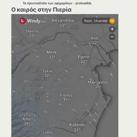
Τα
πρωτοσέλιδα
των
εφημερίδων
-
protoselida
Ο καιρός στην Πιερία