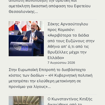
απόλυτη ικανοποίηση την οριστική και
αμετάκλητη δικαστική απόφαση του Εφετείου
Θεσσαλονίκης…
Σάκης Αρναούτογλου
προς Κομισιόν:
«Ακριβότερα τα διόδια
από τους Ευζώνους στην
Αθήνα απ’ ό,τι από τις
Βρυξέλλες μέχρι την
Ελλάδα»
7 Αυγούστου 2026
Στην Ευρωπαϊκή Επιτροπή το δυσβάσταχτο
κόστος των διοδίων – «Η Κυβερνητική πολιτική
μετατρέπει την ελεύθερη μετακίνηση σε
προνόμιο για λίγους»…
Ο Κωνσταντίνος Κιτιξής
δικαιώθηκε από το