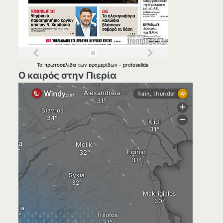
Τα
πρωτοσέλιδα
των
εφημερίδων
-
protoselida
Ο καιρός στην Πιερία