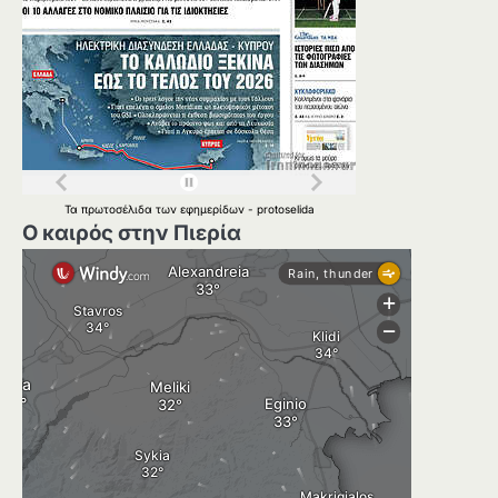
Τα
πρωτοσέλιδα
των
εφημερίδων
-
protoselida
Ο καιρός στην Πιερία