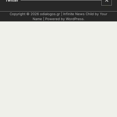
Twitter
Copyright © 2026
odialogos.gr
| Infinite News Child by
Your
Name
| Powered by
WordPress
.