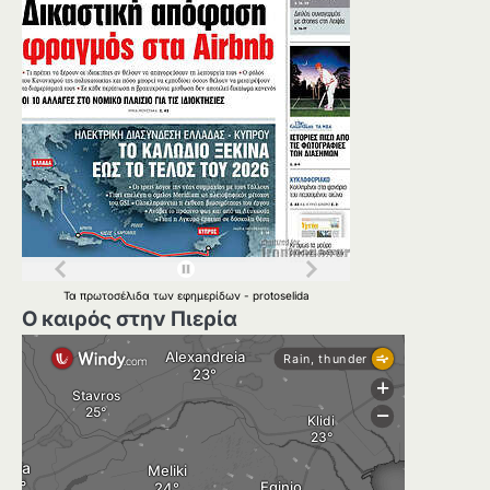
Τα
πρωτοσέλιδα
των
εφημερίδων
-
protoselida
Ο καιρός στην Πιερία